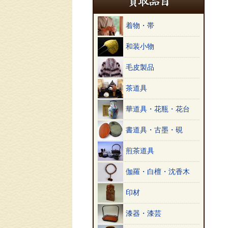
着物・帯
和装小物
毛皮製品
茶道具
華道具・花瓶・花台
書道具・古墨・硯
煎茶道具
伽羅・白檀・沈香木
印材
漆器・漆芸