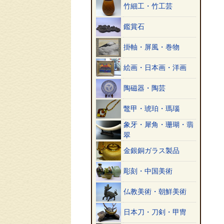
竹細工・竹工芸
鑑賞石
掛軸・屏風・巻物
絵画・日本画・洋画
陶磁器・陶芸
鼈甲・琥珀・瑪瑙
象牙・犀角・珊瑚・翡
翠
金銀銅ガラス製品
彫刻・中国美術
仏教美術・朝鮮美術
日本刀・刀剣・甲冑