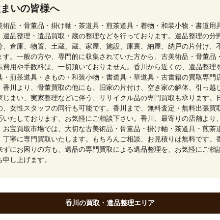
住まいの皆様へ
美術品・骨董品・掛け軸・茶道具・煎茶道具・着物・和装小物・書道用
、遺品整理・遺品買取・蔵の整理などを行っております。遺品整理の分
分、倉庫、物置、土蔵、蔵、家屋、施設、庫裏、納屋、納戸の片付け、
ます。一般の方や、専門的に収集されていた方から、古美術品・骨董品
張費用や手数料は、一切頂いておりません。香川から近くの、遺品整理
具・煎茶道具・きもの・和装小物・書道具・華道具・古書籍の買取専門
。香川より、骨董買取の他にも、旧家の片付け、空き家の解体、引っ越
家じまい、実家整理などに伴う、リサイクル品の専門買取も承ります。
の、女性スタッフの同行も可能です。香川まで、無料査定・無料出張買
応いたしております、お気軽にご相談下さい。香川、最寄りの店舗より
、お宝買取市場では、大切な古美術品・骨董品・掛け軸・茶道具・煎茶
、丁寧に専門買取いたします。もちろんご相談、お見積りは無料です。
来ずにお困りの方も、遺品の専門買取による遺品整理を、お気軽にご相
ち申し上げます。
香川の買取・遺品整理エリア