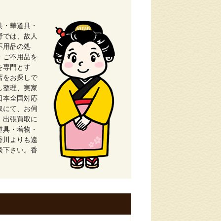
具・華道具・
野では、故人
不用品の処
・ご不用品を
を専門とす
店をお探しで
し整理、実家
日本全国対応
取にて、お伺
、出張買取に
道具・着物・
香川よりも遠
談下さい。香