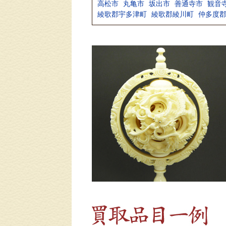
高松市
丸亀市
坂出市
善通寺市
観音
綾歌郡宇多津町
綾歌郡綾川町
仲多度