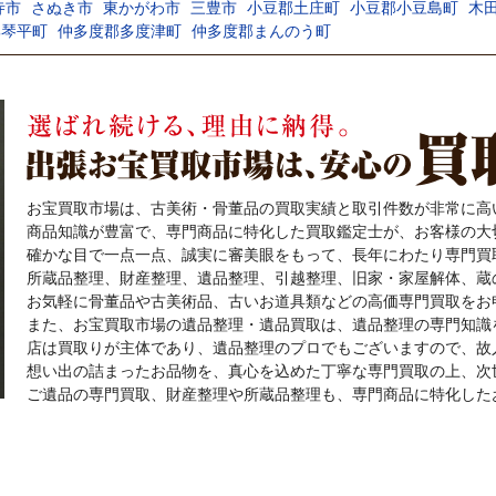
寺市
さぬき市
東かがわ市
三豊市
小豆郡土庄町
小豆郡小豆島町
木
郡琴平町
仲多度郡多度津町
仲多度郡まんのう町
お宝買取市場は、古美術・骨董品の買取実績と取引件数が非常に高
商品知識が豊富で、専門商品に特化した買取鑑定士が、お客様の大
確かな目で一点一点、誠実に審美眼をもって、長年にわたり専門買
所蔵品整理、財産整理、遺品整理、引越整理、旧家・家屋解体、蔵
お気軽に骨董品や古美術品、古いお道具類などの高価専門買取をお
また、お宝買取市場の遺品整理・遺品買取は、遺品整理の専門知識
店は買取りが主体であり、遺品整理のプロでもございますので、故
想い出の詰まったお品物を、真心を込めた丁寧な専門買取の上、次
ご遺品の専門買取、財産整理や所蔵品整理も、専門商品に特化した