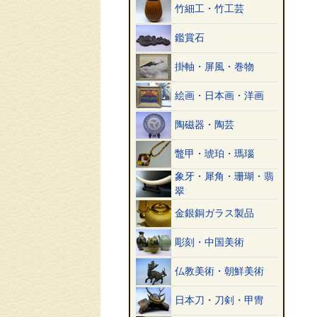
竹細工・竹工芸
鑑賞石
掛軸・屏風・巻物
絵画・日本画・洋画
陶磁器・陶芸
鼈甲・琥珀・瑪瑙
象牙・犀角・珊瑚・翡
翠
金銀銅ガラス製品
彫刻・中国美術
仏教美術・朝鮮美術
日本刀・刀剣・甲冑