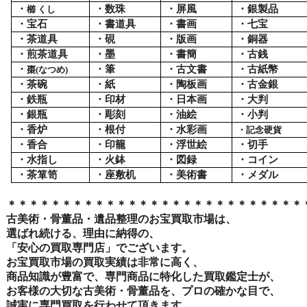
・
・数珠
・屏風
・銀製品
櫛 くし
・宝石
・書道具
・書画
・七宝
・茶道具
・硯
・版画
・銅器
・煎茶道具
・墨
・書簡
・古銭
・
・筆
・古文書
・古紙幣
棗
(
なつめ
)
・茶碗
・紙
・陶板画
・古金銀
・鉄瓶
・印材
・日本画
・大判
・銀瓶
・彫刻
・油絵
・小判
・香炉
・根付
・水彩画
・記念硬貨
・香合
・印籠
・浮世絵
・切手
・水指し
・火鉢
・図録
・コイン
・茶箪笥
・座敷机
・美術書
・メダル
＊＊＊＊＊＊＊＊＊＊＊＊＊＊＊＊＊＊＊＊＊＊＊＊＊＊＊
古美術・骨董品・遺品整理のお宝買取市場は、
選ばれ続ける、理由に納得の、
「安心の買取専門店」でございます。
お宝買取市場の買取実績は非常に高く、
商品知識が豊富で、専門商品に特化した買取鑑定士が、
お客様の大切な古美術・骨董品を、プロの確かな目で、
誠実に専門買取を行わせて頂きます。