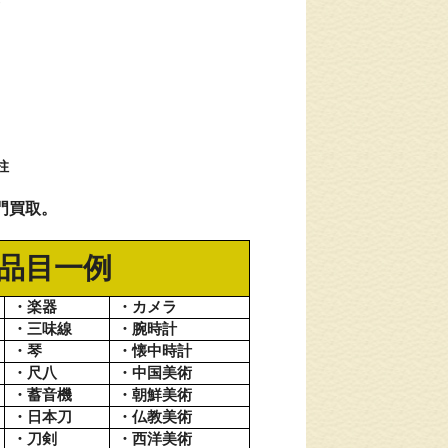
、
柱
門買取。
品目一例
・楽器
・カメラ
・三味線
・腕時計
・琴
・懐中時計
・尺八
・中国美術
・蓄音機
・朝鮮美術
・日本刀
・仏教美術
・刀剣
・西洋美術