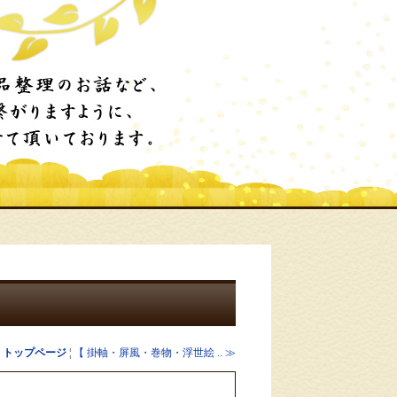
¦
トップページ
¦
【 掛軸・屏風・巻物・浮世絵 .. ≫