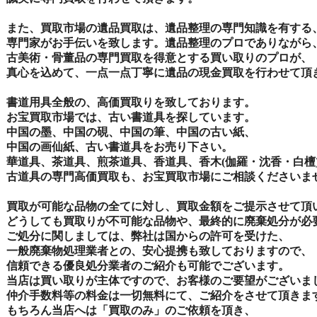
また、買取市場の遺品買取は、遺品整理の専門知識を有する
専門家がお手伝いを致します。遺品整理のプロでありながら
古美術・骨董品の専門買取を得意とする買い取りのプロが、
真心を込めて、一点一点丁寧に遺品の現金買取を行わせて頂
書道用具全般の、高価買取りを致しております。
お宝買取市場では、古い書道具を探しています。
中国の墨、中国の硯、中国の筆、中国の古い紙、
中国の画仙紙、古い書道具をお売り下さい。
華道具、茶道具、煎茶道具、香道具、香木(伽羅・沈香・白檀
古道具の専門高価買取も、お宝買取市場にご相談くださいま
買取が可能な品物の全てに対し、買取金額をご提示させて頂
どうしても買取りが不可能な品物や、最終的に廃棄処分が必
ご処分に関しましては、弊社は国からの許可を受けた、
一般廃棄物処理業者との、安心提携も致しておりますので、
信頼できる優良処分業者のご紹介も可能でございます。
当店は買い取りが主体ですので、お客様のご要望がございま
仲介手数料等の料金は一切無料にて、ご紹介をさせて頂きま
もちろん当店へは「買取のみ」のご依頼を頂き、