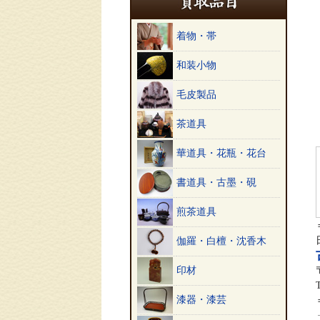
着物・帯
和装小物
毛皮製品
茶道具
華道具・花瓶・花台
書道具・古墨・硯
煎茶道具
伽羅・白檀・沈香木
印材
漆器・漆芸