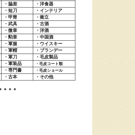
・脇差
・洋食器
・短刀
・インテリア
・甲冑
・衝立
・武具
・古酒
・微章
・洋酒
・勲章
・中国酒
・軍服
・ウイスキー
・軍帽
・ブランデー
・軍刀
・毛皮製品
・軍装品
・
毛皮
コート類
・専門書
・
毛皮
ショール
・古本
・その他
＊＊＊＊