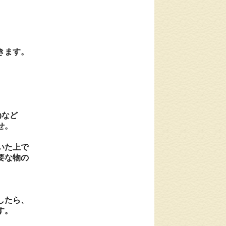
、
、
きます。
)など
せ。
いた上で
要な物の
したら、
す。