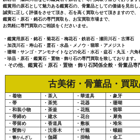
鑑賞用の原石として魅力ある鑑賞石の、骨董品としての価値を見出し
誠実に正しく評価をさせて頂き、石を高く買取らせて頂きますので、
鑑賞石・原石・銘石の専門買取も、お宝買取市場まで、
お気軽に専門買取のご相談をくださいませ。
・鑑賞用原石・銘石・菊花石・梅花石・鉄岩石・瀬田川石・古潭石
・加茂川石・寿山石・霊石・水晶・メノウ・翡翠・アメジスト
・珊瑚・サンゴ・アンモナイトなどの化石・水石・盆石・丸玉・六角
・珍品・原石・鑑賞石・置物・飾り石の専門買取を致しております。
・その他、鑑賞石・原石・置物・飾り石関係全般・骨董品専
古美術・骨董品・買取
・着物
・茶入
・華道具
・象牙
・帯
・茶筅
・花器
・珊瑚
・和装小物
・茶釜
・花瓶
・翡翠
・帯締め
・建水
・花台
・犀角
・帯留め
・香道具
・敷板
・堆朱
・髪飾り
・沈香木
・竹籠
・螺鈿
・
・伽羅
・掛軸
・金工
簪かんざし