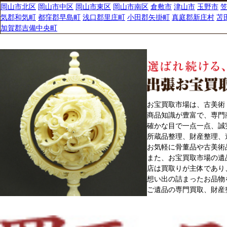
岡山市北区
岡山市中区
岡山市東区
岡山市南区
倉敷市
津山市
玉野市
気郡和気町
都窪郡早島町
浅口郡里庄町
小田郡矢掛町
真庭郡新庄村
苫
加賀郡吉備中央町
お宝買取市場は、古美術
商品知識が豊富で、専門
確かな目で一点一点、誠
所蔵品整理、財産整理、
お気軽に骨董品や古美術
また、お宝買取市場の遺
店は買取りが主体であり
想い出の詰まったお品物
ご遺品の専門買取、財産