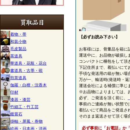
着物・帯
【必ずお読み下さい】
和装小物
毛皮製品
お客様には、骨董品を箱に
運送中に、お品物が破損し
茶道具
コンパクトに梱包をして頂
華道具・花瓶・花台
下記住所まで、着払いにて
書道具・古墨・硯
手頃な発送用の箱が無い場
煎茶道具
万が一、輸送時(発送時・返
伽羅・白檀・沈香木
運送会社による補償に準じ
※お品物によりましては、
印材
必ず、ご発送を頂く前に、
漆器・漆芸
事前のご連絡が無い状態で(
竹細工・竹工芸
着払いにて商品をご発送さ
鑑賞石
そのまま返送させて頂く場
掛軸・屏風・巻物
必ず事前に「お電話」か
絵画・日本画・洋画