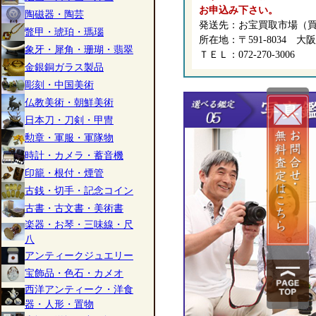
お申込み下さい。
陶磁器・陶芸
発送先：お宝買取市場（
鼈甲・琥珀・瑪瑙
所在地：〒591-8034 大
象牙・犀角・珊瑚・翡翠
ＴＥＬ：072-270-3006
金銀銅ガラス製品
彫刻・中国美術
仏教美術・朝鮮美術
日本刀・刀剣・甲冑
勲章・軍服・軍隊物
時計・カメラ・蓄音機
印籠・根付・煙管
古銭・切手・記念コイン
古書・古文書・美術書
楽器・お琴・三味線・尺
八
アンティークジュエリー
宝飾品・色石・カメオ
西洋アンティーク・洋食
器・人形・置物