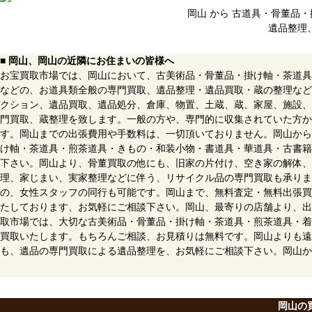
岡山 から 古道具・骨董品
遺品整理
■ 岡山、岡山の近隣にお住まいの皆様へ
お宝買取市場では、岡山において、古美術品・骨董品・掛け軸・茶道具
などの、お道具類全般の専門買取、遺品整理・遺品買取・蔵の整理など
クション、遺品買取、遺品処分、倉庫、物置、土蔵、蔵、家屋、施設、
門買取、蔵整理を致します。一般の方や、専門的に収集されていた方か
す。岡山までの出張費用や手数料は、一切頂いておりません。岡山から
け軸・茶道具・煎茶道具・きもの・和装小物・書道具・華道具・古書籍
下さい。岡山より、骨董買取の他にも、旧家の片付け、空き家の解体、
理、家じまい、実家整理などに伴う、リサイクル品の専門買取も承りま
の、女性スタッフの同行も可能です。岡山まで、無料査定・無料出張買
たしております、お気軽にご相談下さい。岡山、最寄りの店舗より、出
取市場では、大切な古美術品・骨董品・掛け軸・茶道具・煎茶道具・着
買取いたします。もちろんご相談、お見積りは無料です。岡山よりも遠
も、遺品の専門買取による遺品整理を、お気軽にご相談下さい。岡山か
岡山の