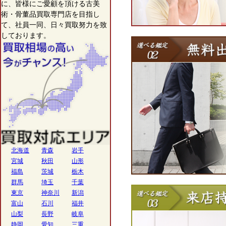
に、皆様にご愛顧を頂ける古美
術・骨董品買取専門店を目指し
て、社員一同、日々買取努力を致
しております。
北海道
青森
岩手
宮城
秋田
山形
福島
茨城
栃木
群馬
埼玉
千葉
東京
神奈川
新潟
富山
石川
福井
山梨
長野
岐阜
静岡
愛知
三重