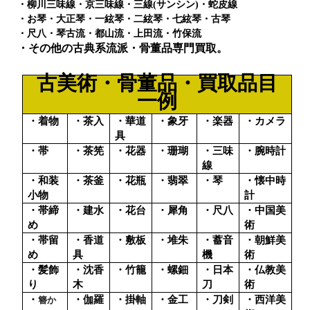
・柳川三味線・京三味線・三線
(
サンシン
)
・蛇皮線
・お琴・大正琴・一絃琴・二絃琴・七絃琴・古琴
・尺八・琴古流・都山流・上田流・竹保流
・その他の古典系流派・骨董品専門買取。
古美術・骨董品・買取品目
一例
・着物
・茶入
・華道
・象牙
・楽器
・カメラ
具
・帯
・茶筅
・花器
・珊瑚
・三味
・腕時計
線
・和装
・茶釜
・花瓶
・翡翠
・琴
・懐中時
小物
計
・帯締
・建水
・花台
・犀角
・尺八
・中国美
め
術
・帯留
・香道
・敷板
・堆朱
・蓄音
・朝鮮美
め
具
機
術
・髪飾
・沈香
・竹籠
・螺鈿
・日本
・仏教美
り
木
刀
術
・
・伽羅
・掛軸
・金工
・刀剣
・西洋美
簪か