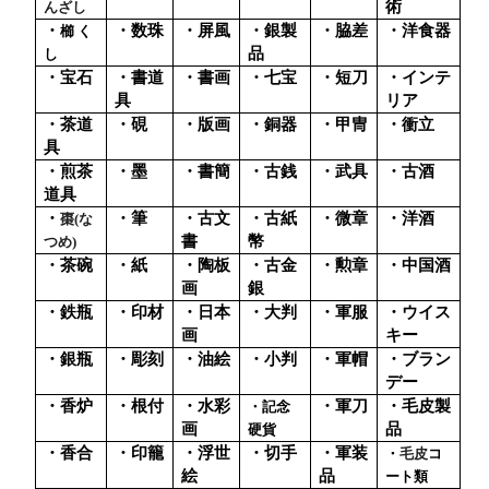
術
んざし
・
・数珠
・屏風
・銀製
・脇差
・洋食器
櫛 く
品
し
・宝石
・書道
・書画
・七宝
・短刀
・インテ
具
リア
・茶道
・硯
・版画
・銅器
・甲冑
・衝立
具
・煎茶
・墨
・書簡
・古銭
・武具
・古酒
道具
・
・筆
・古文
・古紙
・微章
・洋酒
棗
(
な
書
幣
つめ
)
・茶碗
・紙
・陶板
・古金
・勲章
・中国酒
画
銀
・鉄瓶
・印材
・日本
・大判
・軍服
・ウイス
画
キー
・銀瓶
・彫刻
・油絵
・小判
・軍帽
・ブラン
デー
・香炉
・根付
・水彩
・軍刀
・毛皮製
・記念
画
品
硬貨
・香合
・印籠
・浮世
・切手
・軍装
・
毛皮
コ
絵
品
ート類