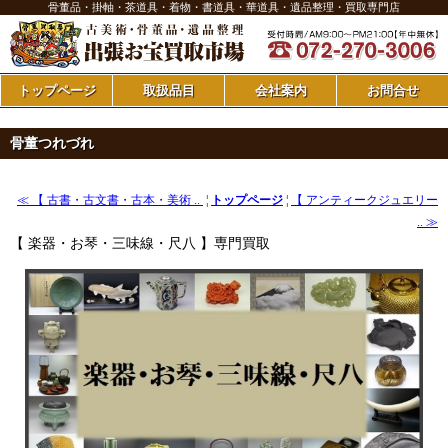
骨董品・掛軸・茶道具・着物・書道具・華道具・遺品整理・買取専門店
トップページ
取扱品目
会社案内
お問合せ
骨董つれづれ
≪ 【 古書・古文書・古本・美術 ..
¦
トップページ
¦
【 アンティークジュエリー
.. ≫
【 楽器・お琴・三味線・尺八 】専門買取