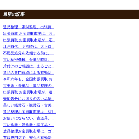
最新の記事
遺品整理、家財整理、出張買 ..
出張買取 お宝買取市場は、お ..
出張買取 お宝買取市場が、応 ..
江戸時代、明治時代、大正ロ ..
不用品処分を依頼する前に、 ..
古い精密機械、骨董品時計、 ..
片付けのご相談は、まるごと ..
遺品の専門買取による有効活 ..
令和六年も、全国出張買取 お ..
古美術・骨董品・遺品整理の ..
出張買取 お宝買取市場が、遺 ..
売却処分にお困りの古い品物 ..
美しい鑑賞石・観賞石・古美 ..
遺品整理お宝買取市場は、8月 ..
お使いにならない、古道具、 ..
古い食器・洋食器・調度品・ ..
遺品整理お宝買取市場は、ゴ ..
買取専門店で、安心の有効活 ..