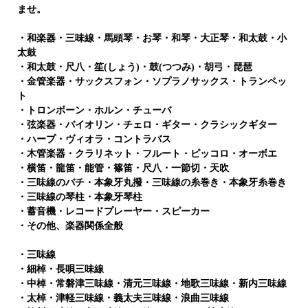
ませ。
・和楽器・三味線・馬頭琴・お琴・和琴・大正琴・和太鼓・小
太鼓
・和太鼓・尺八・笙
(
しょう
)
・鼓
(
つつみ
)
・胡弓・琵琶
・金管楽器・サックスフォン・ソプラノサックス・トランペッ
ト
・トロンボーン・ホルン・チューバ
・弦楽器・バイオリン・チェロ・ギター・クラシックギター
・ハープ・ヴィオラ・コントラバス
・木管楽器・クラリネット・フルート・ピッコロ・オーボエ
・横笛・龍笛・能管・篠笛・尺八・一節切・天吹
・三味線のバチ・本象牙丸撥・三味線の糸巻き・本象牙糸巻き
・三味線の琴柱・本象牙琴柱
・蓄音機・レコードプレーヤー・スピーカー
・その他、楽器関係全般
・三味線
・細棹・長唄三味線
・中棹・常磐津三味線・清元三味線・地歌三味線・新内三味線
・太棹・津軽三味線・義太夫三味線・浪曲三味線