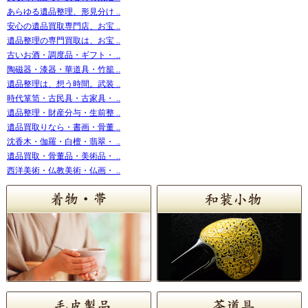
あらゆる遺品整理、形見分け ..
安心の遺品買取専門店、お宝 ..
遺品整理の専門買取は、お宝 ..
古いお酒・調度品・ギフト・ ..
陶磁器・漆器・華道具・竹籠 ..
遺品整理は、想う時間。武装 ..
時代箪笥・古民具・古家具・ ..
遺品整理・財産分与・生前整 ..
遺品買取りなら・書画・骨董 ..
沈香木・伽羅・白檀・翡翠・ ..
遺品買取・骨董品・美術品・ ..
西洋美術・仏教美術・仏画・ ..