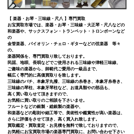
【 楽器・お琴・三味線・尺八 】専門買取
お宝買取市場では、楽器・お琴・三味線・大正琴・尺八などの
和楽器や、サックスフォン・トランペット・トロンボーンなど
の
金管楽器、バイオリン・チェロ・ギターなどの弦楽器 等々
の、
楽器関係を、専門買取り致しております。
民謡、地唄、長唄などでご使用される三味線や津軽三味線、
ご趣味の楽器から、師範代ご愛用の一級品まで、
幅広く専門的に高価買取りを致します。
三味線のバチ、本象牙丸撥、三味線の糸巻き、本象牙糸巻き、
三味線の琴柱、本象牙琴柱など、お道具類やの部品も、
高く買い取らせて頂きますので、
お気軽に買い取りのご相談を下さいませ。
フルートなどの銀製・総銀製の楽器や、
和楽器などの彫刻や細工等で、美術性や鑑賞性が高い楽器は、
さらに評価をさせて頂き、高く買入れ致します。
買取鑑定・買取査定・お見積を無料で致しておりますので、
お気軽にお宝買取市場の楽器専門買取に、お問い合わせ下さい