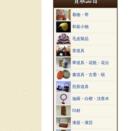
着物・帯
和装小物
毛皮製品
茶道具
華道具・花瓶・花台
書道具・古墨・硯
煎茶道具
伽羅・白檀・沈香木
印材
漆器・漆芸