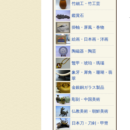
竹細工・竹工芸
鑑賞石
掛軸・屏風・巻物
絵画・日本画・洋画
陶磁器・陶芸
鼈甲・琥珀・瑪瑙
象牙・犀角・珊瑚・翡
翠
金銀銅ガラス製品
彫刻・中国美術
仏教美術・朝鮮美術
日本刀・刀剣・甲冑