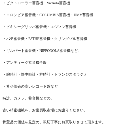
・ビクトローラー蓄音機・Victrola蓄音機
・コロンビア蓄音機・COLUMBIA蓄音機・HMV蓄音機
・ピキシーグリッパ蓄音機・エジソン蓄音機
・パテ蓄音機・PATHE蓄音機・クリングゾル蓄音機
・ギルバート蓄音機・NIPPONOLA蓄音機など、
・アンティーク蓄音機全般
・腕時計・懐中時計・柱時計・トランジスタラジオ
・希少価値の高いレコード盤など
時計、カメラ、蓄音機などの、
古い精密機械を、お宝買取市場にお譲りください。
骨董品の価値を見定め、親切丁寧にお買取りさせて頂きます。