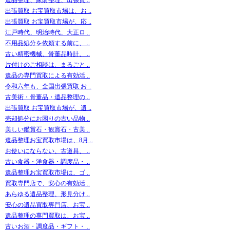
出張買取 お宝買取市場は、お ..
出張買取 お宝買取市場が、応 ..
江戸時代、明治時代、大正ロ ..
不用品処分を依頼する前に、 ..
古い精密機械、骨董品時計、 ..
片付けのご相談は、まるごと ..
遺品の専門買取による有効活 ..
令和六年も、全国出張買取 お ..
古美術・骨董品・遺品整理の ..
出張買取 お宝買取市場が、遺 ..
売却処分にお困りの古い品物 ..
美しい鑑賞石・観賞石・古美 ..
遺品整理お宝買取市場は、8月 ..
お使いにならない、古道具、 ..
古い食器・洋食器・調度品・ ..
遺品整理お宝買取市場は、ゴ ..
買取専門店で、安心の有効活 ..
あらゆる遺品整理、形見分け ..
安心の遺品買取専門店、お宝 ..
遺品整理の専門買取は、お宝 ..
古いお酒・調度品・ギフト・ ..