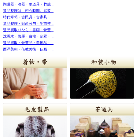
陶磁器・漆器・華道具・竹籠 ..
遺品整理は、想う時間。武装 ..
時代箪笥・古民具・古家具・ ..
遺品整理・財産分与・生前整 ..
遺品買取りなら・書画・骨董 ..
沈香木・伽羅・白檀・翡翠・ ..
遺品買取・骨董品・美術品・ ..
西洋美術・仏教美術・仏画・ ..