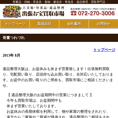
骨董品・掛軸・茶道具・着物・書道具・華道具・遺品整理・買取専門店
トップページ
取扱品目
会社案内
お問合せ
骨董つれづれ
トップページ
2013年 8月
遺品整理大阪は、お盆休みも休まず営業致します！出張無料買取
り、宅配買い取り、店頭持ち込み買い取り、全対応いたしておりま
す。お盆中のお買い取りのご用命も、買取市場にご相談くださいま
せ。
【 遺品整理大阪のお盆期間中の営業につきまして 】
今年も買取市場は、お盆期間中も
休まず営業いたしております。
お盆休みの長期休暇を利用して、物や家屋の整理をされたり、
遠方からご家族やご親戚が帰省され、遺品整理のご相談をされ