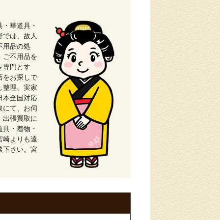
具・華道具・
野では、故人
不用品の処
・ご不用品を
を専門とす
店をお探しで
し整理、実家
日本全国対応
取にて、お伺
、出張買取に
道具・着物・
宮崎よりも遠
談下さい。宮