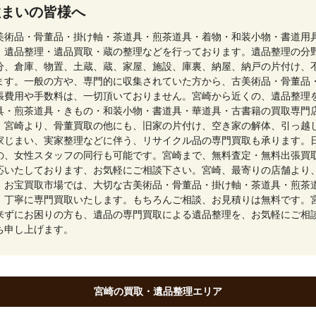
住まいの皆様へ
美術品・骨董品・掛け軸・茶道具・煎茶道具・着物・和装小物・書道用
、遺品整理・遺品買取・蔵の整理などを行っております。遺品整理の分
分、倉庫、物置、土蔵、蔵、家屋、施設、庫裏、納屋、納戸の片付け、
ます。一般の方や、専門的に収集されていた方から、古美術品・骨董品
張費用や手数料は、一切頂いておりません。宮崎から近くの、遺品整理
具・煎茶道具・きもの・和装小物・書道具・華道具・古書籍の買取専門
。宮崎より、骨董買取の他にも、旧家の片付け、空き家の解体、引っ越
家じまい、実家整理などに伴う、リサイクル品の専門買取も承ります。
の、女性スタッフの同行も可能です。宮崎まで、無料査定・無料出張買
応いたしております、お気軽にご相談下さい。宮崎、最寄りの店舗より
、お宝買取市場では、大切な古美術品・骨董品・掛け軸・茶道具・煎茶
、丁寧に専門買取いたします。もちろんご相談、お見積りは無料です。
来ずにお困りの方も、遺品の専門買取による遺品整理を、お気軽にご相
ち申し上げます。
宮崎の買取・遺品整理エリア