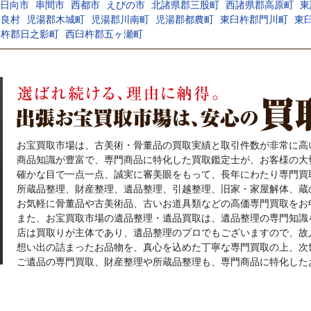
日向市
串間市
西都市
えびの市
北諸県郡三股町
西諸県郡高原町
東
米良村
児湯郡木城町
児湯郡川南町
児湯郡都農町
東臼杵郡門川町
東
臼杵郡日之影町
西臼杵郡五ヶ瀬町
お宝買取市場は、古美術・骨董品の買取実績と取引件数が非常に高
商品知識が豊富で、専門商品に特化した買取鑑定士が、お客様の大
確かな目で一点一点、誠実に審美眼をもって、長年にわたり専門買
所蔵品整理、財産整理、遺品整理、引越整理、旧家・家屋解体、蔵
お気軽に骨董品や古美術品、古いお道具類などの高価専門買取をお
また、お宝買取市場の遺品整理・遺品買取は、遺品整理の専門知識
店は買取りが主体であり、遺品整理のプロでもございますので、故
想い出の詰まったお品物を、真心を込めた丁寧な専門買取の上、次
ご遺品の専門買取、財産整理や所蔵品整理も、専門商品に特化した