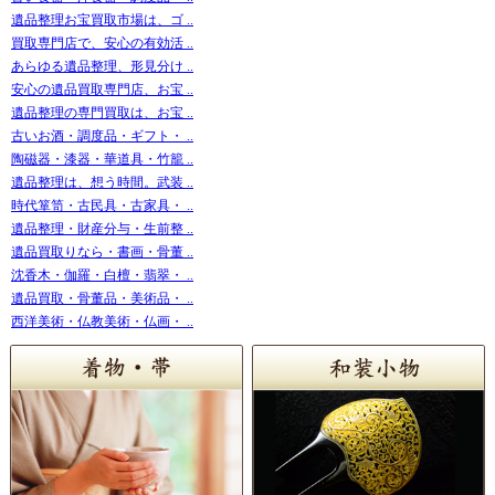
遺品整理お宝買取市場は、ゴ ..
買取専門店で、安心の有効活 ..
あらゆる遺品整理、形見分け ..
安心の遺品買取専門店、お宝 ..
遺品整理の専門買取は、お宝 ..
古いお酒・調度品・ギフト・ ..
陶磁器・漆器・華道具・竹籠 ..
遺品整理は、想う時間。武装 ..
時代箪笥・古民具・古家具・ ..
遺品整理・財産分与・生前整 ..
遺品買取りなら・書画・骨董 ..
沈香木・伽羅・白檀・翡翠・ ..
遺品買取・骨董品・美術品・ ..
西洋美術・仏教美術・仏画・ ..