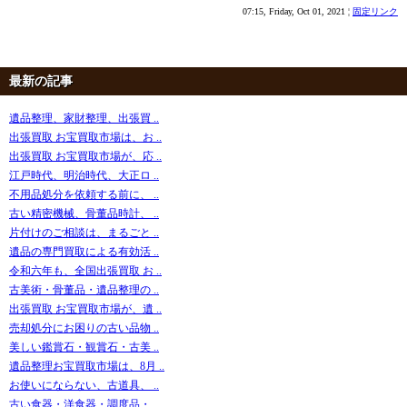
07:15, Friday, Oct 01, 2021 ¦
固定リンク
最新の記事
遺品整理、家財整理、出張買 ..
出張買取 お宝買取市場は、お ..
出張買取 お宝買取市場が、応 ..
江戸時代、明治時代、大正ロ ..
不用品処分を依頼する前に、 ..
古い精密機械、骨董品時計、 ..
片付けのご相談は、まるごと ..
遺品の専門買取による有効活 ..
令和六年も、全国出張買取 お ..
古美術・骨董品・遺品整理の ..
出張買取 お宝買取市場が、遺 ..
売却処分にお困りの古い品物 ..
美しい鑑賞石・観賞石・古美 ..
遺品整理お宝買取市場は、8月 ..
お使いにならない、古道具、 ..
古い食器・洋食器・調度品・ ..