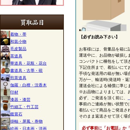
着物・帯
【必ずお読み下さい】
和装小物
毛皮製品
お客様には、骨董品を箱に
運送中に、お品物が破損し
茶道具
コンパクトに梱包をして頂
華道具・花瓶・花台
下記住所まで、着払いにて
書道具・古墨・硯
手頃な発送用の箱が無い場
煎茶道具
万が一、輸送時(発送時・返
伽羅・白檀・沈香木
運送会社による補償に準じ
※お品物によりましては、
印材
必ず、ご発送を頂く前に、
漆器・漆芸
事前のご連絡が無い状態で(
竹細工・竹工芸
着払いにて商品をご発送さ
鑑賞石
そのまま返送させて頂く場
掛軸・屏風・巻物
必ず事前に「お電話」か
絵画・日本画・洋画