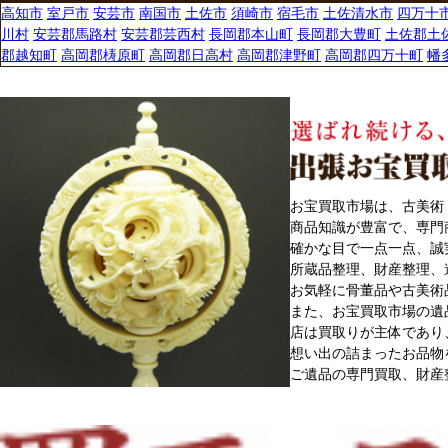
高知市
室戸市
安芸市
南国市
土佐市
須崎市
宿毛市
土佐清水市
四万十
川村
安芸郡馬路村
安芸郡芸西村
長岡郡本山町
長岡郡大豊町
土佐郡土
郡越知町
高岡郡梼原町
高岡郡日高村
高岡郡津野町
高岡郡四万十町
幡
お宝買取市場は、古美術
商品知識が豊富で、専門
確かな目で一点一点、誠
所蔵品整理、財産整理、
お気軽に骨董品や古美術
また、お宝買取市場の遺
店は買取りが主体であり
想い出の詰まったお品物
ご遺品の専門買取、財産