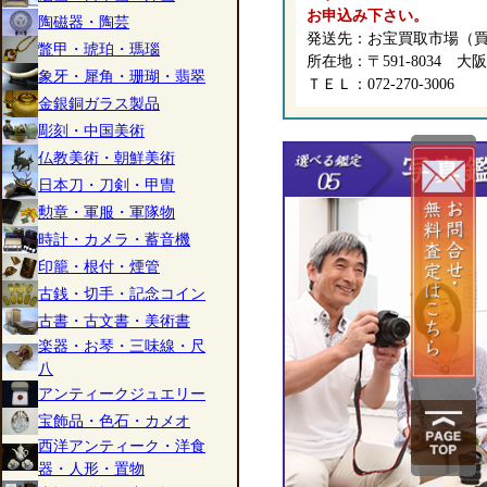
お申込み下さい。
陶磁器・陶芸
発送先：お宝買取市場（
鼈甲・琥珀・瑪瑙
所在地：〒591-8034 大
象牙・犀角・珊瑚・翡翠
ＴＥＬ：072-270-3006
金銀銅ガラス製品
彫刻・中国美術
仏教美術・朝鮮美術
日本刀・刀剣・甲冑
勲章・軍服・軍隊物
時計・カメラ・蓄音機
印籠・根付・煙管
古銭・切手・記念コイン
古書・古文書・美術書
楽器・お琴・三味線・尺
八
アンティークジュエリー
宝飾品・色石・カメオ
西洋アンティーク・洋食
器・人形・置物