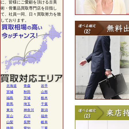
に、皆様にご愛顧を頂ける古美
術・骨董品買取専門店を目指し
て、社員一同、日々買取努力を致
しております。
北海道
青森
岩手
宮城
秋田
山形
福島
茨城
栃木
群馬
埼玉
千葉
東京
神奈川
新潟
富山
石川
福井
山梨
長野
岐阜
静岡
愛知
三重