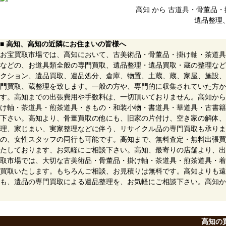
高知 から 古道具・骨董品
遺品整理
■ 高知、高知の近隣にお住まいの皆様へ
お宝買取市場では、高知において、古美術品・骨董品・掛け軸・茶道具
などの、お道具類全般の専門買取、遺品整理・遺品買取・蔵の整理など
クション、遺品買取、遺品処分、倉庫、物置、土蔵、蔵、家屋、施設、
門買取、蔵整理を致します。一般の方や、専門的に収集されていた方か
す。高知までの出張費用や手数料は、一切頂いておりません。高知から
け軸・茶道具・煎茶道具・きもの・和装小物・書道具・華道具・古書籍
下さい。高知より、骨董買取の他にも、旧家の片付け、空き家の解体、
理、家じまい、実家整理などに伴う、リサイクル品の専門買取も承りま
の、女性スタッフの同行も可能です。高知まで、無料査定・無料出張買
たしております、お気軽にご相談下さい。高知、最寄りの店舗より、出
取市場では、大切な古美術品・骨董品・掛け軸・茶道具・煎茶道具・着
買取いたします。もちろんご相談、お見積りは無料です。高知よりも遠
も、遺品の専門買取による遺品整理を、お気軽にご相談下さい。高知か
高知の